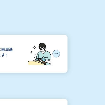
な歯周基
す！