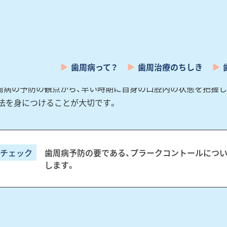
クコントロールは、おもに日常の生活の中で各人が行うことが
方、各人の歯並びの状態、さらにブラッシングの技術は様々であ
同様の方法で行えるとは限りません。
ていると感じている場合でも、実際には偏った磨き残しがある
周病の予防の観点から、早い時期に自身の口腔内の状態を把握し
法を身につけることが大切です。
歯周病予防の要である、プラークコントールにつ
します。