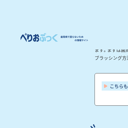
これらのプラー
の方法です。一
同じ環境の元で
ご自身では磨け
ます。まずは歯
ブラッシング方