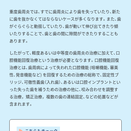
重度歯周炎では、すでに歯周炎により歯を失っていたり、新た
に歯を抜かなくてはならないケースが多くなります。また、歯
がぐらぐらと動揺していたり、歯が動いて伸び出てきたり傾
いたりすることで、歯と歯の間に隙間ができたりすることも
あります。
したがって、軽度あるいは中等度の歯周炎の治療に加えて、口
腔機能回復治療という治療が必要となります。口腔機能回復
治療とは、歯周病によって失われた口腔機能 (咀嚼機能、審美
性、発音機能など) を回復するための治療の総称で、固定性ブ
リッジ、可徹性義歯（入れ歯）、あるいは口腔インプラントとい
った失った歯を補うための治療の他に、咬み合わせを調整す
る治療，矯正治療，複数の歯の連結固定、などの処置などが
含まれます。