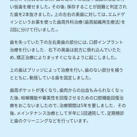
い仮歯を被せました。その後、保存することが困難と判定され
た歯を2本抜きました。上の左右の奥歯に対しては、エムドゲ
インというお薬を使った歯周外科治療（歯周組織再生療法）を
2回に分けて行いました.。
歯を失っていた下の左右奥歯の部分には、口腔インプラント
治療を行いました．右下の奥歯は前方に倒れ込んでいたた
め、矯正治療によりまっすぐになるように起こしました。
上の歯はブリッジによって治療を行い、歯のない部分を補う
とともに、動揺している歯を固定しました。
歯周ポケットが浅くなり、歯肉からの出血もみられなくなっ
た後、咀嚼機能や審美性を回復させるための口腔機能回復治
療をおこないましたので、治療期間は5年を要しました．その
後、メインテナンス治療として半年に1回通院して、定期検診
と歯のクリーニングなどを行っています。