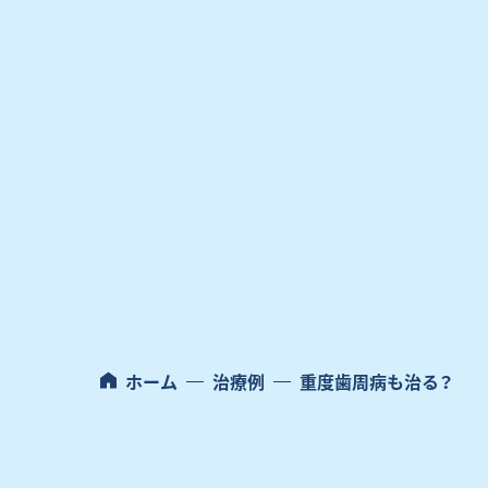
日本歯周病学会とは？
日本歯周病学会は1957年に設立された学術団体で
す。 多くのみなさまが歯周病を克服し、1本でも歯を
多く残すことを目的に掲げています。 2023年6月末現
在、12,955名の会員が在籍しております。
ホーム
治療例
重度歯周病も治る？