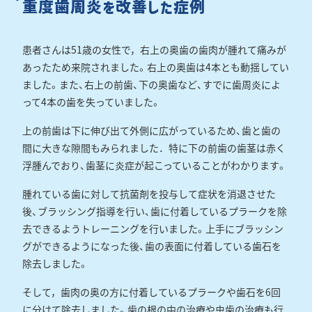
重度歯周炎を改善した症例
患者さんは51歳の女性で，右上の奥歯の歯肉が腫れて痛みが
あったため来院されました。右上の奥歯は4本とも動揺してい
ました。また、右上の前歯、下の奥歯など、すでに歯周炎によ
って4本の歯を失っていました。
上の前歯は下に伸び出て外側に広がっているため、歯と歯の
間に大きな隙間もみられました．特に下の前歯の歯茎は赤く
浮腫んでおり、歯茎に炎症が起こっていることがわかります。
腫れている歯に対して抗菌剤を投与して症状を消退させた
後、ブラッシング指導を行い、歯に付着しているプラークを除
去できるようトレーニングを行いました。上手にブラッシン
グができるようになった後、歯の表面に付着している歯石を
除去しました。
そして，歯肉の奥の方に付着しているプラークや歯石を6回
に分けて除去しました。歯の根の中の治療や虫歯の治療も行